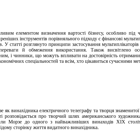
ивим елементом визначення вартості бізнесу, особливо під ч
реніших інструментів порівняльного підходу є фінансові мульти
. У статті розглянуто принципи застосування мультиплікаторів 
 переваги й обмеження використання. Також висвітлено осо
ьним, і чинники, що можуть впливати на достовірність отримани
кономічних спеціальностей та всім, хто цікавиться сучасними ме
е як винахідника електричного телеграфу та творця знаменитої
і розповідається про творчий шлях американського художника
ели Морзе до одного з найважливіших винаходів XIX століт
відому сторінку життя видатного винахідника.