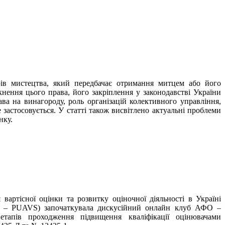
орів мистецтва, який передбачає отримання митцем або його
нення цього права, його закріплення у законодавстві України
ва на винагороду, роль організацій колективного управління,
 застосовується. У статті також висвітлено актуальні проблеми
нку.
артісної оцінки та розвитку оціночної діяльності в Україні
lists – PUAVS) започаткувала дискусійний онлайн клуб АФО –
етапів проходження підвищення кваліфікації оцінювачами