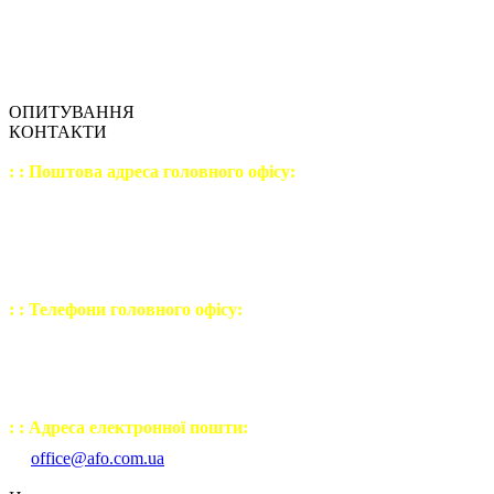
ОПИТУВАННЯ
КОНТАКТИ
: : Поштова адреса головного офісу:
04207
, Україна, м. Київ,
вул. Левка Лук'яненка,
будинок №21, корпус №3
офіс №9 (шостий поверх)
: : Телефони головного офісу:
(044) 502 - 23 - 54
(050) 443 - 32 - 27
(067) 238 - 30 - 77
: : Адреса електронної пошти:
office@afo.com.ua