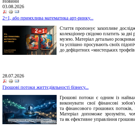
Новини
03.08.2026
2=1, або примхлива математика арт-ринку...
Стаття пропонує захопливе дослідж
колекціонер свідомо платить за дві
музею. Матеріал детально розкриває
та успішно просувають своїх підоп
до дефіцитних «мистецьких трофеїв»
28.07.2026
Грошові потоки життєдіяльності бізнесу...
Грошові потоки є одним із найваж
виконувати свої фінансові зобов'
та фінансового грошових потоків, 
Матеріал допоможе зрозуміти, чо
та як ефективне управління грошови