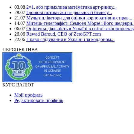
03.08
2=1, або примхлива математика арт-ринку...
28.07
Грошові потоки життєдіяльності бізнесу...
21.07
Мультиплікатори для оцінки корпоративних прав...
14.07
Митець-телеграфіст: Семюел Морзе і його шедеври..
06.07
Оціночна діяльність в Україні в світлі законопроекту
26.06
Rawad Baroud, CEO of ZeroGPT.com
22.06
Право слідування в Україні і за кордоном...
ПЕРСПЕКТИВА
КУРС ВАЛЮТ
Мой профиль
Редактировать профиль