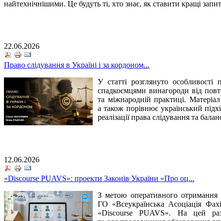
найтехнічнішими. Це будуть ті, хто знає, як ставити кращі запи
22.06.2026
Право слідування в Україні і за кордоном...
У статті розглянуто особливості 
спадкоємцями винагороди від повто
та міжнародній практиці. Матеріал
а також порівнює український підхі
реалізації права слідування та балан
12.06.2026
«Discourse PUAVS»: проекти Законів України «Про оц...
З метою оперативного отримання в
ГО «Всеукраїнська Асоціація Фахі
«Discourse PUAVS». На цей раз 