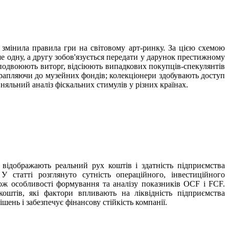
 змінила правила гри на світовому арт-ринку. За цією схемою
ше одну, а другу зобов'язується передати у дарунок престижному
и подвоюють виторг, відсіюють випадкових покупців-спекулянтів
рапляючи до музейних фондів; колекціонери здобувають доступ
няльний аналіз фіскальних стимулів у різних країнах.
 відображають реальний рух коштів і здатність підприємства
 У статті розглянуто сутність операційного, інвестиційного
кож особливості формування та аналізу показників OCF і FCF.
оштів, які фактори впливають на ліквідність підприємства
нь і забезпечує фінансову стійкість компанії.