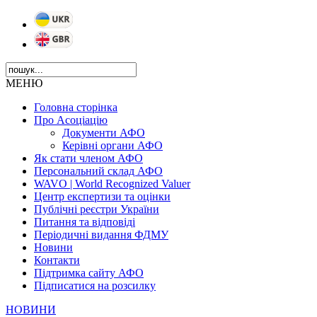
МЕНЮ
Головна сторінка
Про Асоціацію
Документи АФО
Керівні органи АФО
Як стати членом АФО
Персональний склад АФО
WAVO | World Recognized Valuer
Центр експертизи та оцінки
Публічні реєстри України
Питання та відповіді
Періодичні видання ФДМУ
Новини
Контакти
Підтримка сайту АФО
Підписатися на розсилку
НОВИНИ