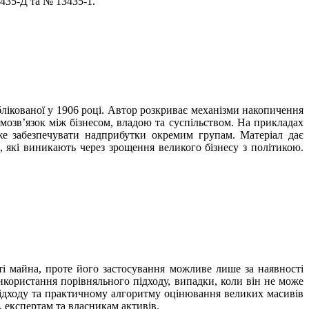
435-Д та № 13435-1.
блікованої у 1906 році. Автор розкриває механізми накопичення
аємозв’язок між бізнесом, владою та суспільством. На прикладах
же забезпечувати надприбутки окремим групам. Матеріал дає
 які виникають через зрощення великого бізнесу з політикою.
і майна, проте його застосування можливе лише за наявності
використання порівняльного підходу, випадки, коли він не може
підходу та практичному алгоритму оцінювання великих масивів
 експертам та власникам активів.