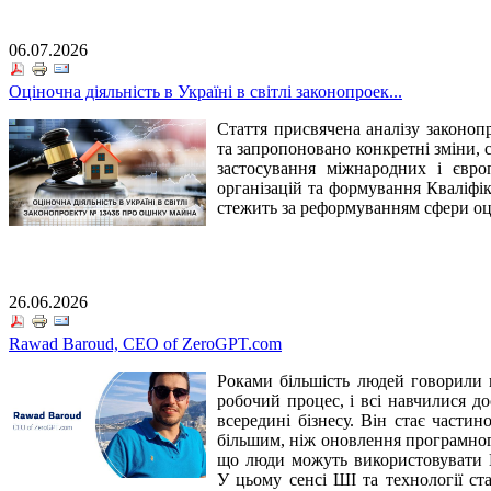
06.07.2026
Оціночна діяльність в Україні в світлі законопроек...
Стаття присвячена аналізу законо
та запропоновано конкретні зміни, 
застосування міжнародних і європ
організацій та формування Кваліфік
стежить за реформуванням сфери оці
26.06.2026
Rawad Baroud, CEO of ZeroGPT.com
Роками більшість людей говорили п
робочий процес, і всі навчилися д
всередині бізнесу. Він стає част
більшим, ніж оновлення програмного
що люди можуть використовувати Ш
У цьому сенсі ШІ та технології с