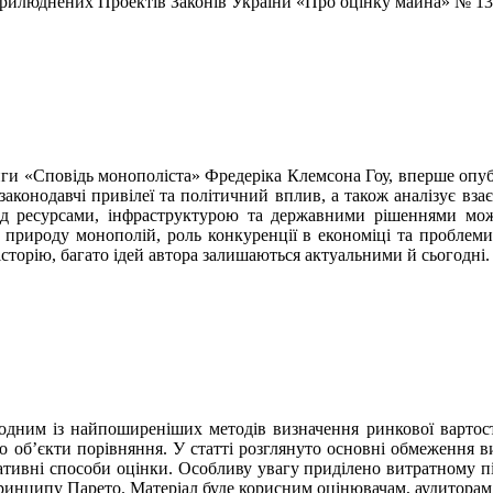
рилюднених Проектів Законів України «Про оцінку майна» № 13
ниги «Сповідь монополіста» Фредеріка Клемсона Гоу, вперше опу
 законодавчі привілеї та політичний вплив, а також аналізує вз
над ресурсами, інфраструктурою та державними рішеннями мо
природу монополій, роль конкуренції в економіці та проблеми,
сторію, багато ідей автора залишаються актуальними й сьогодні.
 одним із найпоширеніших методів визначення ринкової вартост
ро об’єкти порівняння. У статті розглянуто основні обмеження 
нативні способи оцінки. Особливу увагу приділено витратному 
ринципу Парето. Матеріал буде корисним оцінювачам, аудиторам,