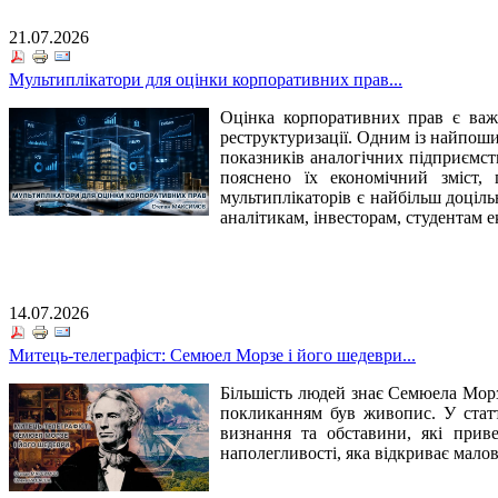
21.07.2026
Мультиплікатори для оцінки корпоративних прав...
Оцінка корпоративних прав є важл
реструктуризації. Одним із найпоши
показників аналогічних підприємств
пояснено їх економічний зміст,
мультиплікаторів є найбільш доціл
аналітикам, інвесторам, студентам е
14.07.2026
Митець-телеграфіст: Семюел Морзе і його шедеври...
Більшість людей знає Семюела Морз
покликанням був живопис. У статт
визнання та обставини, які прив
наполегливості, яка відкриває мало