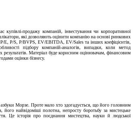
ас купівлі-продажу компаній, інвестування чи корпоративної
плікатори, які дозволяють оцінити компанію на основі ринкових
P/E, P/S, P/BVPS, EV/EBITDA, EV/Sales та інших коефіцієнтів,
бливості підбору компаній-аналогів, випадки, коли метод
х результатів. Матеріал буде корисним оцінювачам, фінансовим
тодами оцінки бізнесу.
 азбуки Морзе. Проте мало хто здогадується, що його головним
, його найвідоміші полотна, непросту боротьбу за мистецьке
тя. Це історія про поєднання мистецтва, науки й людської