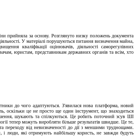
ни прийняла за основу. Розглянуто низку положень документа
іяльності. У матеріалі порушуються питання визначення майна,
вищення кваліфікації оцінювачів, діяльності саморегулівних
вачам, юристам, представникам державних органів та всім, хто
ітники до чого адаптуються. З'явилася нова платформа, новий
ль, оскільки це не просто ще один інструмент, що знаходиться
ішення, шукають та спілкуються. Це робить поточний зсув ШІ
гії тепер можуть виробляти більше результатів швидше. Це те,
а переходу від невизначеності до дії з меншими труднощами.
 і люди, які отримують найбільшу користь, не завжди будуть