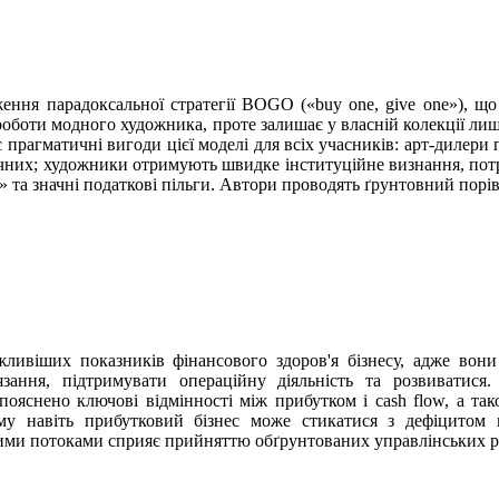
ення парадоксальної стратегії BOGO («buy one, give one»), що
 роботи модного художника, проте залишає у власній колекції ли
 прагматичні вигоди цієї моделі для всіх учасників: арт-дилер
ічних; художники отримують швидке інституційне визнання, пот
 та значні податкові пільги. Автори проводять ґрунтовний порів
ливіших показників фінансового здоров'я бізнесу, адже вони
язання, підтримувати операційну діяльність та розвиватися.
пояснено ключові відмінності між прибутком і cash flow, а та
му навіть прибутковий бізнес може стикатися з дефіцитом к
ми потоками сприяє прийняттю обґрунтованих управлінських ріше