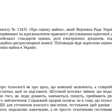
проєкту № 13435 «Про оцінку майна», який Верховна Рада Украї
спрямовані на вдосконалення правового регулювання оціночної д
ейських стандартів оцінки, ролі електронних аукціонів, під
аційно-дисциплінарної комісії. Публікація буде корисною оціню
нки майна в Україні.
ро технології як про щось, що компанії засвоюють, а співроб
остатньо, щоб не відставати. Штучний інтелект змінює цю моде
иною того, як люди думають, навчаються, пишуть, приймають р
 забезпечення. Справжній прорив полягає не в тому, що техноло
І для уточнення власного мислення, тестування ідей раніше т
тають людськими навичками, а не просто технічними системами,