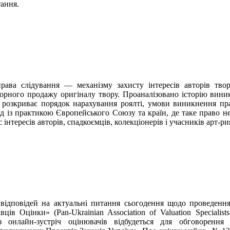
тання.
права слідування — механізму захисту інтересів авторів тв
рного продажу оригіналу твору. Проаналізовано історію виник
 розкриває порядок нарахування роялті, умови виникнення пра
д із практикою Європейського Союзу та країн, де таке право не
с інтересів авторів, спадкоємців, колекціонерів і учасників арт-ри
ідповідей на актуальні питання сьогодення щодо проведення в
вців Оцінки» (Pan-Ukrainian Association of Valuation Specia
онлайн-зустріч оцінювачів відбудеться для обговорення 