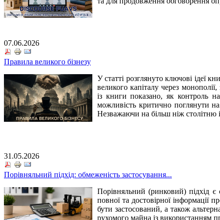
та для продовження обговорення оп
07.06.2026
Правила великого бізнезу
У статті розглянуто ключові ідеї к
великого капіталу через монополії,
із книги показано, як контроль 
можливість критично поглянути на 
Незважаючи на більш ніж столітню і
31.05.2026
Порівняльний підхід: обмеженість застосування...
Порівняльний (ринковий) підхід є
повної та достовірної інформації п
бути застосований, а також альтер
рухомого майна із використанням п