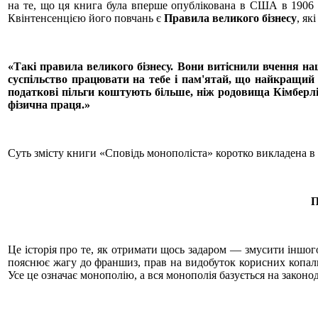
на те, що ця книга була вперше опублікована в США в 1906 р
Квінтенсенцією його повчань є
Правила великого бізнесу
, як
«Такі правила великого бізнесу. Вони витіснили вчення наш
суспільство працювати на тебе і пам'ятай, що найкращий б
податкові пільги коштують більше, ніж родовища Кімберлі а
фізична праця.»
Суть змісту книги «Сповідь монополіста» коротко викладена в
Це історія про те, як отримати щось задаром — змусити іншо
пояснює жагу до франшиз, прав на видобуток корисних копали
Усе це означає монополію, а вся монополія базується на законод