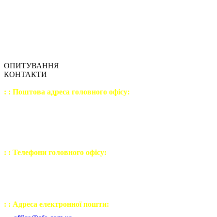
ОПИТУВАННЯ
КОНТАКТИ
: : Поштова адреса головного офісу:
04207
, Україна, м. Київ,
вул. Левка Лук'яненка,
будинок №21, корпус №3
офіс №9 (шостий поверх)
: : Телефони головного офісу:
(044) 502 - 23 - 54
(050) 443 - 32 - 27
(067) 238 - 30 - 77
: : Адреса електронної пошти: