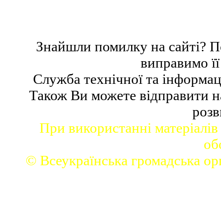
Знайшли помилку на сайті? П
виправимо ї
Cлужб
а
технічної та інформац
Також
В
и можете відправити 
розв
При використанні матеріалів
об
© Всеукраїнська громадська ор