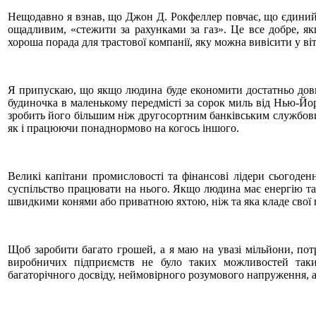
Нещодавно я взнав, що Джон Д. Рокфеллер повчає, що єдиний 
ощадливим, «стежити за рахунками за газ». Це все добре, я
хороша порада для трастової компанії, яку можна вивісити у віт
Я припускаю, що якщо людина буде економити достатньо довг
будиночка в маленькому передмісті за сорок миль від Нью-Йор
зробить його більшим ніж другосортним банківським службовце
як і працюючи понаднормово на когось іншого.
Великі капітани промисловості та фінансові лідери сьогоде
суспільство працювати на нього. Якщо людина має енергію та п
швидкими конями або приватною яхтою, ніж та яка кладе свої г
Щоб заробити багато грошей, а я маю на увазі мільйони, пот
виробничих підприємств не було таких можливостей таки
багаторічного досвіду, неймовірного розумового напруження, а