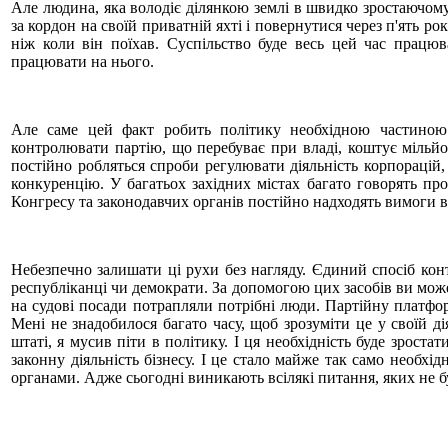
Але людина, яка володіє ділянкою землі в швидко зростаючом
за кордон на своїй приватній яхті і повернутися через п'ять р
ніж коли він поїхав. Суспільство буде весь цей час працю
працювати на нього.
Але саме цей факт робить політику необхідною частиною 
контролювати партію, що перебуває при владі, коштує мільйон
постійно робляться спроби регулювати діяльність корпорацій
конкуренцію. У багатьох західних містах багато говорять про
Конгресу та законодавчих органів постійно надходять вимоги в
Небезпечно залишати ці рухи без нагляду. Єдиний спосіб кон
республіканці чи демократи. За допомогою цих засобів ви мож
на судові посади потрапляли потрібні люди. Партійну платфор
Мені не знадобилося багато часу, щоб зрозуміти це у своїй дія
штаті, я мусив піти в політику. І ця необхідність буде зрост
законну діяльність бізнесу. І це стало майже так само необх
органами. Адже сьогодні виникають всілякі питання, яких не б