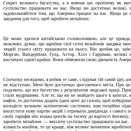
Секрет великого багатства, а я вивчав цю проблему як мате
суспільство працювати на вас. Якщо ви достатньо великі, 
задовольняйтеся тим, що Америка працює на вас. Якщо це н
завдання для того, щоб заробити мільйони.
Це може здатися китайською головоломкою, але це правда,
можливо, думає, що заробив свої сотні мільйонів завдяки екон
людей усього світу працювати на нього. Він зробив це, забе
Морган, Вандербільт, Гулд, Астор, Хілл і Гарріман, великі
вистачало однієї країни. Вони обмежили свою діяльність Амер
Спочатку несвідомо, я робив те саме, слідував тій самій ідеї, 
не відступаю. Мені було достатньо зростаючого міста. Про це
подумати, що все багатство є результатом людської праці. При
стали мудрішими. Але те, що ви не знайдете цього в книгах
нафти, то достатньо додати один цент до галону, щоб побудува
володієте великою залізничною системою, вам потрібно підв
випустити нову партію акцій і отримати дивіденди з самого 
своїх тарифів або кілька центів на тисячу до вартості бензину,
заробити мільйони — змусити суспільство працювати на вас.
кількість копійок, то це краще, ніж велике зниження заробітн