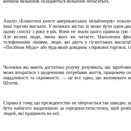
копійок мільйонів складаються мільйони небагатьох.
Аналіз «Блакитної книги американських мільйонерів» показу
інші торгові магнати. У великих містах їх може бути один-два
цьому списку з року в рік. Вони не знали цього правила гри 
Але великі люди, імена яких ви читаєте, Наполеони фінан
телефонними лініями, люди, які діють у гігантських масшта
«Посібник Муди» або будь-який довідник з біржової торгівлі, і 
Чоловіки які мають достатньо розуму розуміють, що заробляю
може впоратися з щоденними потребами життя, працюючи свої
ощадливості та скромності, — це все одно, що виховувати 
Штатів.
Справа в тому, що президентство не обертається так швидко, 
бути набагато видатнішою за середньостатистичну, щоб розба
людей, які працюють на неї.