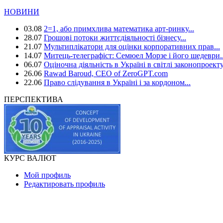
НОВИНИ
03.08
2=1, або примхлива математика арт-ринку...
28.07
Грошові потоки життєдіяльності бізнесу...
21.07
Мультиплікатори для оцінки корпоративних прав...
14.07
Митець-телеграфіст: Семюел Морзе і його шедеври..
06.07
Оціночна діяльність в Україні в світлі законопроекту
26.06
Rawad Baroud, CEO of ZeroGPT.com
22.06
Право слідування в Україні і за кордоном...
ПЕРСПЕКТИВА
КУРС ВАЛЮТ
Мой профиль
Редактировать профиль