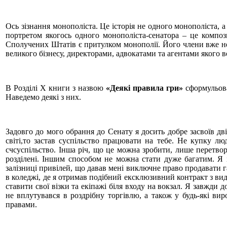
Ось зізнання монополіста. Це історія не одного монополіста, 
портретом якогось одного монополіста-сенатора – це компози
Сполучених Штатів є притулком монополії. Його члени вже не 
великого бізнесу, директорами, адвокатами та агентами якого в
В Розділі Х книги з назвою
«Деякі правила гри»
сформульова
Наведемо деякі з них.
Задовго до мого обрання до Сенату я досить добре засвоїв дв
світі,то застав суспільство працювати на тебе. Не купку лю
счсуспільство. Інша річ, що це можна зробити, лише перетвор
розділені. Іншим способом не можна стати дуже багатим. Я і
залізниці привілей, що давав мені виключне право продавати г
в коледжі, де я отримав подібний ексклюзивний контракт з ви
ставити свої візки та екіпажі біля входу на вокзал. Я завжди
не вплутувався в роздрібну торгівлю, а також у будь-які ви
правами.