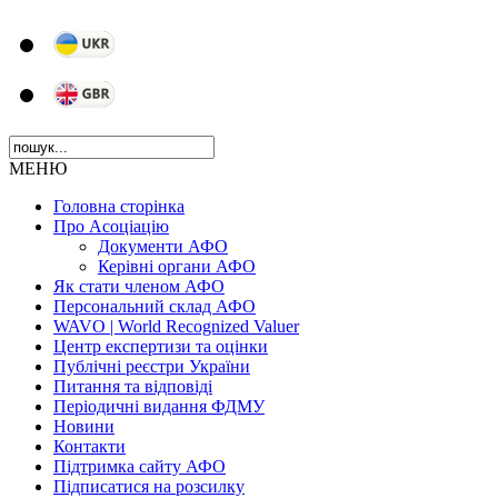
МЕНЮ
Головна сторінка
Про Асоціацію
Документи АФО
Керівні органи АФО
Як стати членом АФО
Персональний склад АФО
WAVO | World Recognized Valuer
Центр експертизи та оцінки
Публічні реєстри України
Питання та відповіді
Періодичні видання ФДМУ
Новини
Контакти
Підтримка сайту АФО
Підписатися на розсилку