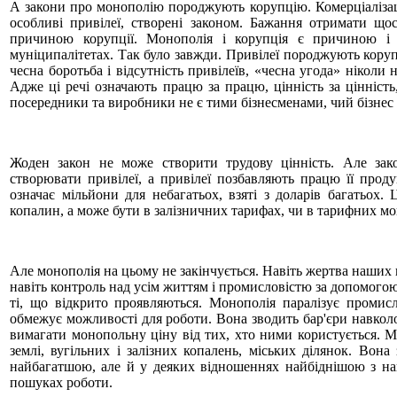
А закони про монополію породжують корупцію. Комерціалізація
особливі привілеї, створені законом. Бажання отримати що
причиною корупції. Монополія і корупція є причиною і
муніципалітетах. Так було завжди. Привілеї породжують коруп
чесна боротьба і відсутність привілеїв, «чесна угода» ніколи 
Адже ці речі означають працю за працю, цінність за цінність,
посередники та виробники не є тими бізнесменами, чий бізнес
Жоден закон не може створити трудову цінність. Але зак
створювати привілеї, а привілеї позбавляють працю її проду
означає мільйони для небагатьох, взяті з доларів багатьох
копалин, а може бути в залізничних тарифах, чи в тарифних м
Але монополія на цьому не закінчується. Навіть жертва наших 
навіть контроль над усім життям і промисловістю за допомогою 
ті, що відкрито проявляються. Монополія паралізує промисл
обмежує можливості для роботи. Вона зводить бар'єри навколо
вимагати монопольну ціну від тих, хто ними користується. 
землі, вугільних і залізних копалень, міських ділянок. Вон
найбагатшою, але й у деяких відношеннях найбіднішою з на
пошуках роботи.