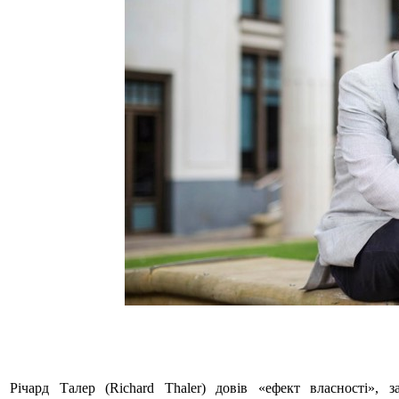
Річард Талер (Richard Thaler) довів «ефект власності», 