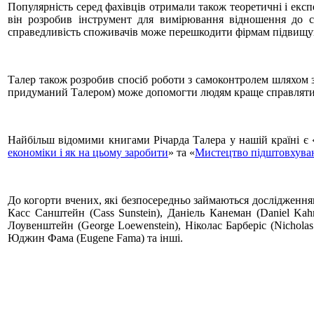
Популярність серед фахівців отримали також теоретичні і експ
він розробив інструмент для вимірювання відношення до сп
справедливість споживачів може перешкодити фірмам підвищува
Талер також розробив спосіб роботи з самоконтролем шляхом з
придуманий Талером) може допомогти людям краще справлятися 
Найбільш відомими книгами Річарда Талера у нашій країні є 
економіки і як на цьому заробити
» та «
Мистецтво підштовхува
До когорти вчених, які безпосередньо займаються дослідженням
Касс Санштейн (Cass Sunstein), Даніель Канеман (Daniel Ka
Лоувенштейн (George Loewenstein), Ніколас Барберіс (Nicholas 
Юджин Фама (Eugene Fama) та інші.