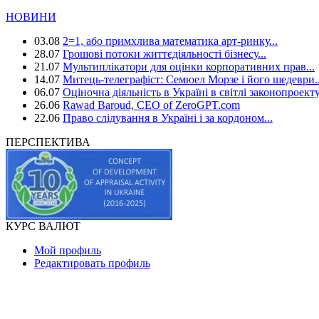
НОВИНИ
03.08
2=1, або примхлива математика арт-ринку...
28.07
Грошові потоки життєдіяльності бізнесу...
21.07
Мультиплікатори для оцінки корпоративних прав...
14.07
Митець-телеграфіст: Семюел Морзе і його шедеври..
06.07
Оціночна діяльність в Україні в світлі законопроекту
26.06
Rawad Baroud, CEO of ZeroGPT.com
22.06
Право слідування в Україні і за кордоном...
ПЕРСПЕКТИВА
КУРС ВАЛЮТ
Мой профиль
Редактировать профиль