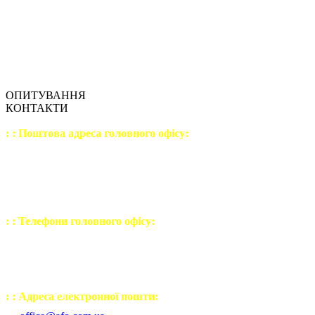
ОПИТУВАННЯ
КОНТАКТИ
: : Поштова адреса головного офісу:
04207
, Україна, м. Київ,
вул. Левка Лук'яненка,
будинок №21, корпус №3
офіс №9 (шостий поверх)
: : Телефони головного офісу:
(044) 502 - 23 - 54
(050) 443 - 32 - 27
(067) 238 - 30 - 77
: : Адреса електронної пошти: