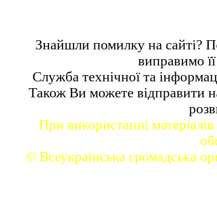
Знайшли помилку на сайті? П
виправимо ї
Cлужб
а
технічної та інформац
Також
В
и можете відправити 
розв
При використанні матеріалів
об
© Всеукраїнська громадська ор