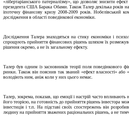
«лібертаріанського патерналізму», що дозволяє знизити ефек
президента США Барака Обами. Також Талер декілька років наз
іпотечну фінансову кризу 2008-2009 років. Нобелівський ко
дослідження в області поведінкової економіки.
Дослідження Талера знаходяться на стику економіки і психол
спрощують прийняття фінансових рішень шляхом їх розмежува
рішення окремо, а не їх загальному ефекту.
Талер був одним із засновників теорії поля поведінкового ф
ринки. Також він пояснив так званий «ефект власності» або 
володіють ним, аніж коли у них цього немає.
Талер, зокрема, показав, що емоції і настрій часто впливають н
його теорією, на готовність до прийняття рішень інвестора мо
інвестиція і т.п. На підставі своїх спостережень він розроб
людину на прийняття зважених раціональних рішень, а не тим