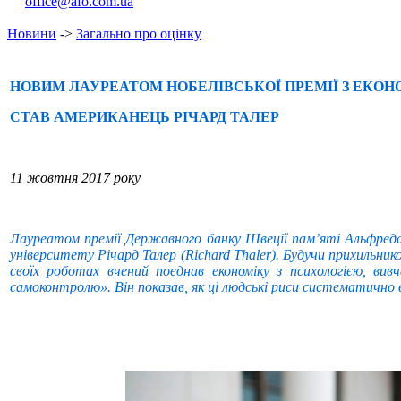
office@afo.com.ua
Новини
->
Загально про оцінку
НОВИМ ЛАУРЕАТОМ НОБЕЛІВСЬКОЇ ПРЕМІЇ З ЕКОН
СТАВ АМЕРИКАНЕЦЬ РІЧАРД ТАЛЕР
11 жовтня 2017 року
Лауреатом премії Державного банку Швеції пам’яті Альфреда
університету Річард Талер (Richard Thaler). Будучи прихильник
своїх роботах вчений поєднав економіку з психологією, вив
самоконтролю». Він показав, як ці людські риси систематично