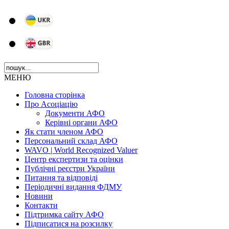
МЕНЮ
Головна сторінка
Про Асоціацію
Документи АФО
Керівні органи АФО
Як стати членом АФО
Персональний склад АФО
WAVO | World Recognized Valuer
Центр експертизи та оцінки
Публічні реєстри України
Питання та відповіді
Періодичні видання ФДМУ
Новини
Контакти
Підтримка сайту АФО
Підписатися на розсилку