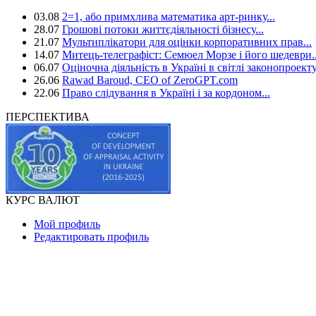
03.08
2=1, або примхлива математика арт-ринку...
28.07
Грошові потоки життєдіяльності бізнесу...
21.07
Мультиплікатори для оцінки корпоративних прав...
14.07
Митець-телеграфіст: Семюел Морзе і його шедеври..
06.07
Оціночна діяльність в Україні в світлі законопроекту
26.06
Rawad Baroud, CEO of ZeroGPT.com
22.06
Право слідування в Україні і за кордоном...
ПЕРСПЕКТИВА
КУРС ВАЛЮТ
Мой профиль
Редактировать профиль