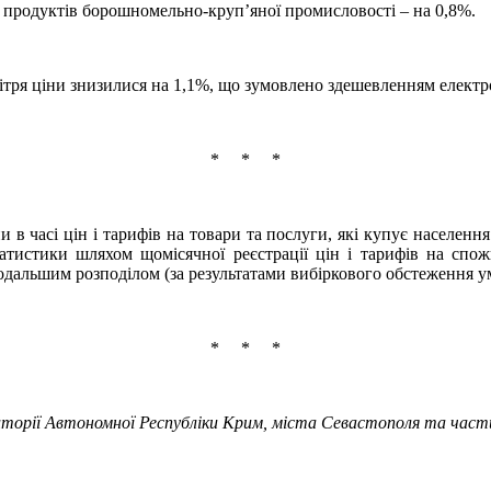
, продуктів борошномельно‐круп’яної промисловості – на 0,8%.
вітря ціни знизилися на 1,1%, що зумовлено здешевленням електро
* * *
ни в часі цін і тарифів на товари та послуги, які купує населе
атистики шляхом щомісячної реєстрації цін і тарифів на спо
подальшим розподілом (за результатами вибіркового обстеження 
* * *
риторії Автономної Республіки Крим, міста Севастополя та част