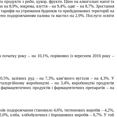
а продукти з риби, цукор, фрукти. Ціни на алкогольні напої та
 на 8,9%, зокрема, взуття – на 9,4%, одяг – на 8,7%. Зростання
я тарифів на утримання будинків та прибудинкових територій на
нено подорожчанням палива та мастил на 2,9%. Послуги освіти
з початку року – на 10,1%, порівняно із вереснем 2016 року –
0,5%, залізних руд – на 7,3%, кам’яного вугілля – на 4,3%. У
еталургійному виробництві – на 3,4%, виробництві продуктів
х фармацевтичних продуктів і фармацевтичних препаратів – на
апоїв подорожчання становило 4,6%, тютюнових виробів – 4,2%,
2,0%, хліба, хлібобулочних і борошняних виробів – 0,7%. У той