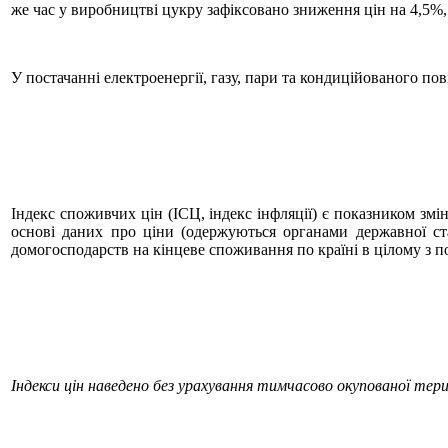
же час у виробництві цукру зафіксовано зниження цін на 4,5%
У постачанні електроенергії, газу, пари та кондиційованого по
Індекс споживчих цін (ІСЦ, індекс інфляції) є показником змі
основі даних про ціни (одержуються органами державної ст
домогосподарств на кінцеве споживання по країні в цілому з 
Індекси цін наведено без урахування тимчасово окупованої те