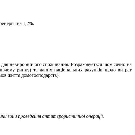
енергії на 1,2%.
ння для невиробничого споживання. Розраховується щомісячно на
живчому ринку) та даних національних рахунків щодо витрат
умов життя домогосподарств).
ини зони проведення антитерористичної операції.