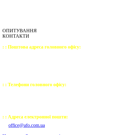
ОПИТУВАННЯ
КОНТАКТИ
: : Поштова адреса головного офісу:
04207
, Україна, м. Київ,
вул. Левка Лук'яненка,
будинок №21, корпус №3
офіс №9 (шостий поверх)
: : Телефони головного офісу:
(044) 502 - 23 - 54
(050) 443 - 32 - 27
(067) 238 - 30 - 77
: : Адреса електронної пошти:
office@afo.com.ua