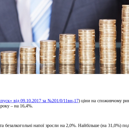
пуск» від 09.10.2017 за №201/0/11вн-17
) ціни на споживчому рин
 року – на 16,4%.
а безалкогольні напої зросли на 2,0%. Найбільше (на 31,0%) по