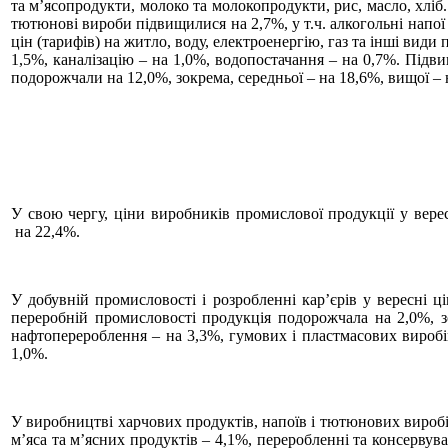
та м’ясопродукти, молоко та молокопродукти, рис, масло, хліб
тютюнові вироби підвищилися на 2,7%, у т.ч. алкогольні напої 
цін (тарифів) на житло, воду, електроенергію, газ та інші ви
1,5%, каналізацію – на 1,0%, водопостачання – на 0,7%. Під
подорожчали на 12,0%, зокрема, середньої – на 18,6%, вищої – 
У свою чергу, ціни виробників промислової продукції у верес
на 22,4%.
У добувній промисловості і розробленні кар’єрів у вересні ц
переробній промисловості продукція подорожчала на 2,0%, з
нафтоперероблення – на 3,3%, гумових і пластмасових виробі
1,0%.
У виробництві харчових продуктів, напоїв і тютюнових виробі
м’яса та м’ясних продуктів – 4,1%, переробленні та консервув