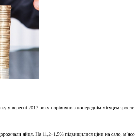
ку у вересні 2017 року порівняно з попереднім місяцем зросли
дорожчали яйця. На 11,2–1,5% підвищилися ціни на сало, м’ясо