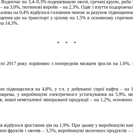
. Водночас на 3,4–0,3% подешевшали овочі, гречані крупи, риба т
– на 3,0%, тютюнові вироби – на 2,3%. Одяг і взуття подорожчали
ди палива на 0,4% відбулося головним чином за рахунок підвищенн
вищення цін на транспорт у цілому на 1,5% в основному спричи
на 14,3%.
* * *
ні 2017 року порівняно з попереднім місяцем зросли на 1,6%, 
іни підвищилися на 4,8%, у т.ч. у добуванні сирої нафти – на 1
окрема, у виробництві електричного устаткування на 5,9%, м
в, іншої неметалевої мінеральної продукції – на 1,2%, основни
в відбулося зростання цін на 1,9%. При цьому у виробництві н
анні фруктів і овочів – 3,5%, виробництві молочних продуктів – 