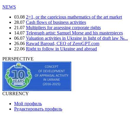
NEWS
03.08
2=1, or the capricious mathematics of the art market
28.07
Cash flows of business activities
21.07
Multipliers for assessing corporate rights
14.07
Telegraph artist: Samuel Morse and his masterpieces
06.07
Valuation activities in Ukraine in light of draft law №...
26.06
Rawad Baroud, CEO of ZeroGPT.com
22.06
Right to follow in Ukraine and abroad
PERSPECTIVE
CURRENCY
Мой профиль
Редактировать профиль