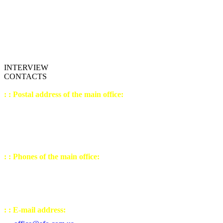
INTERVIEW
CONTACTS
: : Postal address of the main office:
04207, Ukrain
e,
K
yiv,
st. Levko Lukianenko,
house №21, building №3
office №9 (sixth floor)
: : Phones of the main office:
(044) 502 - 23 - 54
(050) 443 - 32 - 27
(067) 238 - 30 - 77
: : E-mail address: