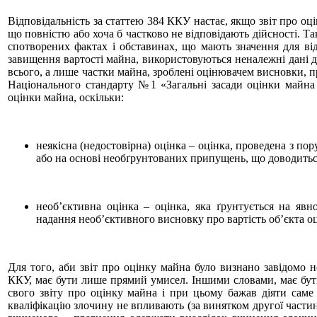
Відповідальність за статтею 384 ККУ настає, якщо звіт про оц
що повністю або хоча б частково не відповідають дійсності. Т
спотворених фактах і обставинах, що мають значення для ві
завищення вартості майна, використовуються неналежні дані д
всього, а лише частки майна, зроблені оцінювачем висновки, 
Національного стандарту №1 «Загальні засади оцінки майна і
оцінки майна, оскільки:
неякісна (недостовірна) оцінка – оцінка, проведена з п
або на основі необґрунтованих припущень, що доводить
необ’єктивна оцінка – оцінка, яка ґрунтується на яв
надання необ’єктивного висновку про вартість об’єкта о
Для того, аби звіт про оцінку майна було визнано завідомо
ККУ, має бути лише прямий умисел. Іншими словами, має бути
свого звіту про оцінку майна і при цьому бажав діяти саме
кваліфікацію злочину не впливають (за винятком другої частин