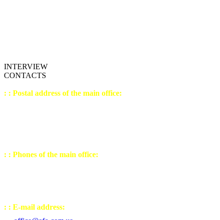
INTERVIEW
CONTACTS
: : Postal address of the main office:
04207, Ukrain
e,
K
yiv,
st. Levko Lukianenko,
house №21, building №3
office №9 (sixth floor)
: : Phones of the main office:
(044) 502 - 23 - 54
(050) 443 - 32 - 27
(067) 238 - 30 - 77
: : E-mail address: