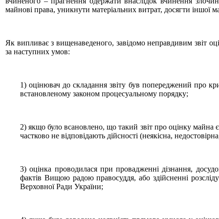
вчиненого – прагнення одержати внаслідок вчинення злочину
майнові права, уникнути матеріальних витрат, досягти іншої ма
Як випливає з вищенаведеного, завідомо неправдивим звіт оц
за наступних умов:
1) оцінювач до складання звіту був попереджений про крим
встановленому законом процесуальному порядку;
2) якщо було всановлено, що такий звіт про оцінку майна є
частково не відповідають дійсності (неякісна, недостовірна
3) оцінка проводилася при провадженні дізнання, досуд
фактів Вищою радою правосуддя, або здійсненні розслід
Верховної Ради України;