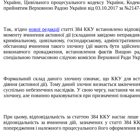
України, Цивільного процесуального кодексу України, Кодек
прийнятим Верховною Радою України від 03.10.2017 за №2147-V
Так, згідно
нової редакції
статті 384 ККУ встановлено відповід
моменту вчинення активної дії (складання завідомо неправдив
кримінальному, цивільному, господарському, адміністративн
обстановці вчинення такого злочину (дії мають бути здійсне
виконавчого провадження, встановлення фактів Вищою рад
спеціальною тимчасовою слідчою комісією Верховної Ради Укр
Формальний склад даного злочину означає, що ККУ для вста
діяння (активної дії). Тому даний злочин визнається закінчен
суспільно небезпечних наслідків. У свою чергу, настання чи н
злочину, але повинно враховуватися при призначенні покаранн
При цьому, відповідальність за статтею 384 ККУ настає лиш
відповідальність за вчинення дій, зазначених у статті 384 
попередження і належного процесуального його оформлення ви