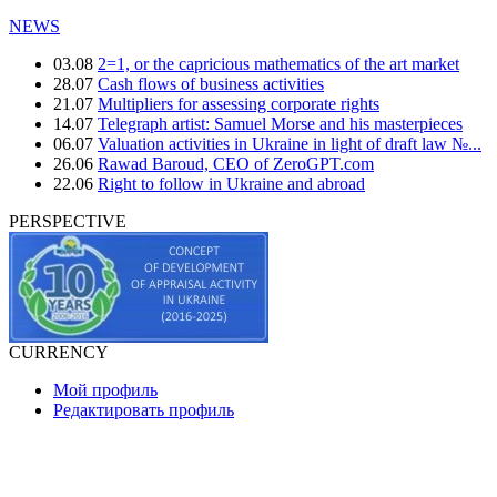
NEWS
03.08
2=1, or the capricious mathematics of the art market
28.07
Cash flows of business activities
21.07
Multipliers for assessing corporate rights
14.07
Telegraph artist: Samuel Morse and his masterpieces
06.07
Valuation activities in Ukraine in light of draft law №...
26.06
Rawad Baroud, CEO of ZeroGPT.com
22.06
Right to follow in Ukraine and abroad
PERSPECTIVE
CURRENCY
Мой профиль
Редактировать профиль