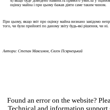
4) якщо буде доведено наявність прямого умисла у оцінюва
оцінку майна і при цьому бажав діяти саме таким чином.
При цьому, якщо звіт про оцінку майна визнано завідомо непр
того, чи були прийняті по даному звіту будь-які рішення, чи ні.
Автори: Степан Максимов, Євген Псярнецький
Found an error on the website? Pleas
Technical and information support 